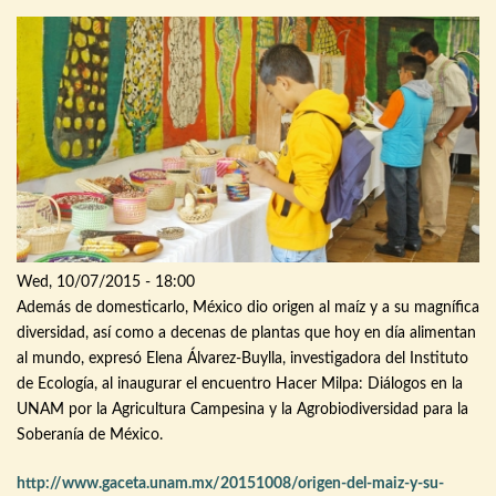
Wed, 10/07/2015 - 18:00
Además
de
domesticarlo
,
México
dio
origen
al
maíz
y a
su
magnífica
diversidad
,
así
como
a
decenas
de
plantas
que
hoy
en
día
alimentan
al
mundo
,
expresó
Elena
Álvarez-Buylla
,
investigadora
del
Instituto
de
Ecología
, al
inaugurar
el
encuentro
Hacer
Milpa
:
Diálogos
en la
UNAM
por
la
Agricultura
Campesina
y la
Agrobiodiversidad
para
la
Soberanía
de
México
.
http://www.gaceta.unam.mx/20151008/origen-del-maiz-y-su-